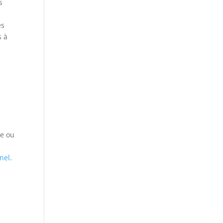
s
es
s à
ce ou
nnel
.
r