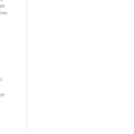
oit
tres
u
es
ger