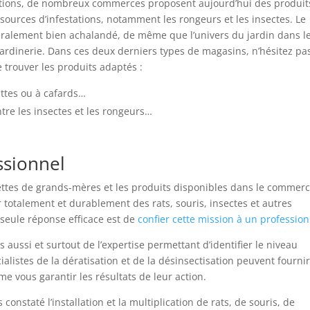
stations, de nombreux commerces proposent aujourd’hui des produit
 sources d’infestations, notamment les rongeurs et les insectes. Le
éralement bien achalandé, de même que l’univers du jardin dans l
 jardinerie. Dans ces deux derniers types de magasins, n’hésitez pa
trouver les produits adaptés :
attes ou à cafards…
ntre les insectes et les rongeurs…
ssionnel
ettes de grands-mères et les produits disponibles dans le commer
totalement et durablement des rats, souris, insectes et autres
a seule réponse efficace est de
confier cette mission à un professio
aussi et surtout de l’expertise permettant d’identifier le niveau
ialistes de la dératisation et de la désinsectisation peuvent fourni
e vous garantir les résultats de leur action.
 constaté l’installation et la multiplication de rats, de souris, de