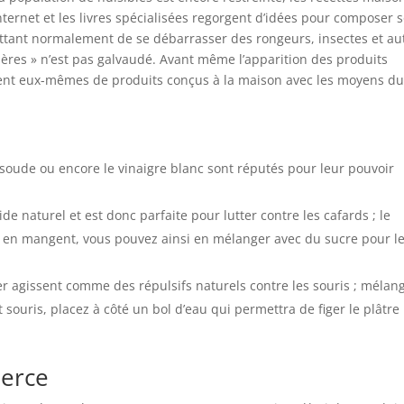
Internet et les livres spécialisées regorgent d’idées pour composer s
ttant normalement de se débarrasser des rongeurs, insectes et au
ères » n’est pas galvaudé. Avant même l’apparition des produits
ent eux-mêmes de produits conçus à la maison avec les moyens d
e soude ou encore le vinaigre blanc sont réputés pour leur pouvoir
e naturel et est donc parfaite pour lutter contre les cafards ; le
i en mangent, vous pouvez ainsi en mélanger avec du sucre pour l
ier agissent comme des répulsifs naturels contre les souris ; mélan
et souris, placez à côté un bol d’eau qui permettra de figer le plâtre
merce