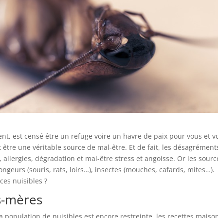
, est censé être un refuge voire un havre de paix pour vous et v
t être une véritable source de mal-être. Et de fait, les désagrément
allergies, dégradation et mal-être stress et angoisse. Or les sourc
ongeurs (souris, rats, loirs…), insectes (mouches, cafards, mites…).
ces nuisibles ?
s-mères
 la population de nuisibles est encore restreinte, les recettes maiso