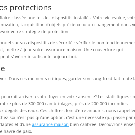
vos protections
aire classée une fois les dispositifs installés. Votre vie évolue, vot
énovation, l’acquisition d’objets précieux ou un changement dans v
evoir votre stratégie de protection.
uel sur vos dispositifs de sécurité : vérifier le bon fonctionneme
out, mettre à jour votre assurance maison. Une couverture qui
peut s’avérer insuffisante aujourd’hui.
re
iver. Dans ces moments critiques, garder son sang-froid fait toute l
ourrait arriver à votre foyer en votre absence? Les statistiques s
mbre plus de 300 000 cambriolages, près de 200 000 incendies
ux dégâts des eaux. Ces chiffres, loin d’être anodins, nous rappelle
chez-soi n’est pas qu’une option, c’est une nécessité qui passe par
daptés et d’une
assurance maison
bien calibrée. Découvrons ens
e havre de paix.