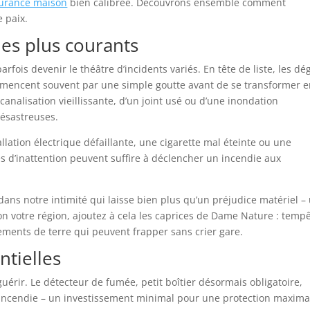
urance maison
bien calibrée. Découvrons ensemble comment
e paix.
es plus courants
rfois devenir le théâtre d’incidents variés. En tête de liste, les dé
ommencent souvent par une simple goutte avant de se transformer 
analisation vieillissante, d’un joint usé ou d’une inondation
désastreuses.
llation électrique défaillante, une cigarette mal éteinte ou une
s d’inattention peuvent suffire à déclencher un incendie aux
dans notre intimité qui laisse bien plus qu’un préjudice matériel –
elon votre région, ajoutez à cela les caprices de Dame Nature : temp
ements de terre qui peuvent frapper sans crier gare.
ntielles
érir. Le détecteur de fumée, petit boîtier désormais obligatoire,
d’incendie – un investissement minimal pour une protection maxima