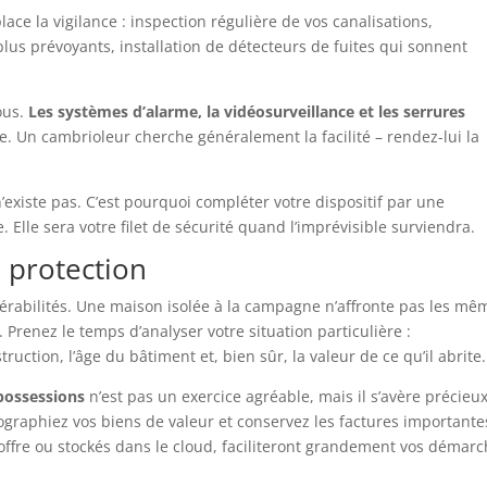
ace la vigilance : inspection régulière de vos canalisations,
plus prévoyants, installation de détecteurs de fuites qui sonnent
vous.
Les systèmes d’alarme, la vidéosurveillance et les serrures
ce. Un cambrioleur cherche généralement la facilité – rendez-lui la
’existe pas. C’est pourquoi compléter votre dispositif par une
Elle sera votre filet de sécurité quand l’imprévisible surviendra.
 protection
érabilités. Une maison isolée à la campagne n’affronte pas les mê
Prenez le temps d’analyser votre situation particulière :
uction, l’âge du bâtiment et, bien sûr, la valeur de ce qu’il abrite.
 possessions
n’est pas un exercice agréable, mais il s’avère précieu
ographiez vos biens de valeur et conservez les factures importante
offre ou stockés dans le cloud, faciliteront grandement vos démar