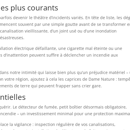
es plus courants
rfois devenir le théâtre d’incidents variés. En tête de liste, les dé
ommencent souvent par une simple goutte avant de se transformer 
analisation vieillissante, d’un joint usé ou d’une inondation
désastreuses.
llation électrique défaillante, une cigarette mal éteinte ou une
s d’inattention peuvent suffire à déclencher un incendie aux
dans notre intimité qui laisse bien plus qu’un préjudice matériel –
elon votre région, ajoutez à cela les caprices de Dame Nature : temp
ements de terre qui peuvent frapper sans crier gare.
ntielles
érir. Le détecteur de fumée, petit boîtier désormais obligatoire,
d’incendie – un investissement minimal pour une protection maxima
ace la vigilance : inspection régulière de vos canalisations,