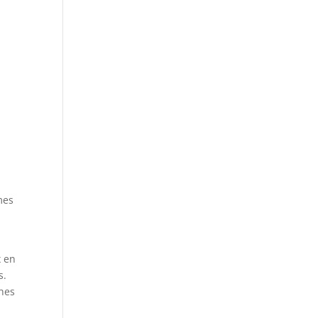
mes
x en
s.
ches