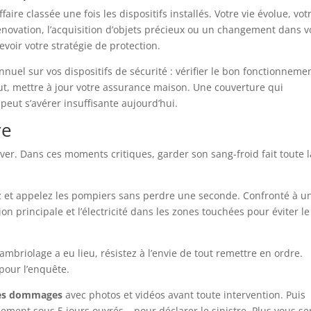
aire classée une fois les dispositifs installés. Votre vie évolue, vot
énovation, l’acquisition d’objets précieux ou un changement dans v
evoir votre stratégie de protection.
uel sur vos dispositifs de sécurité : vérifier le bon fonctionneme
out, mettre à jour votre assurance maison. Une couverture qui
peut s’avérer insuffisante aujourd’hui.
re
iver. Dans ces moments critiques, garder son sang-froid fait toute l
ez et appelez les pompiers sans perdre une seconde. Confronté à u
n principale et l’électricité dans les zones touchées pour éviter le
mbriolage a eu lieu, résistez à l’envie de tout remettre en ordre.
t pour l’enquête.
les dommages
avec photos et vidéos avant toute intervention. Puis
ment sous 5 jours ouvrés – pour déclarer le sinistre. Plus vous se