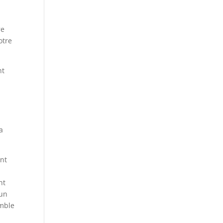
re
otre
nt
a
ont
nt
 un
emble