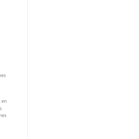
mes
x en
s.
ches