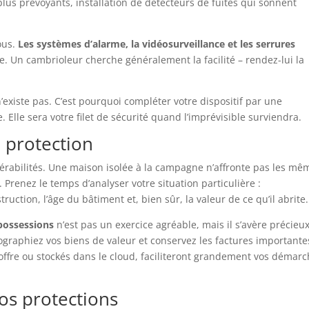
plus prévoyants, installation de détecteurs de fuites qui sonnent
vous.
Les systèmes d’alarme, la vidéosurveillance et les serrures
ce. Un cambrioleur cherche généralement la facilité – rendez-lui la
’existe pas. C’est pourquoi compléter votre dispositif par une
Elle sera votre filet de sécurité quand l’imprévisible surviendra.
 protection
érabilités. Une maison isolée à la campagne n’affronte pas les mê
Prenez le temps d’analyser votre situation particulière :
uction, l’âge du bâtiment et, bien sûr, la valeur de ce qu’il abrite.
 possessions
n’est pas un exercice agréable, mais il s’avère précieu
ographiez vos biens de valeur et conservez les factures importante
offre ou stockés dans le cloud, faciliteront grandement vos démar
vos protections