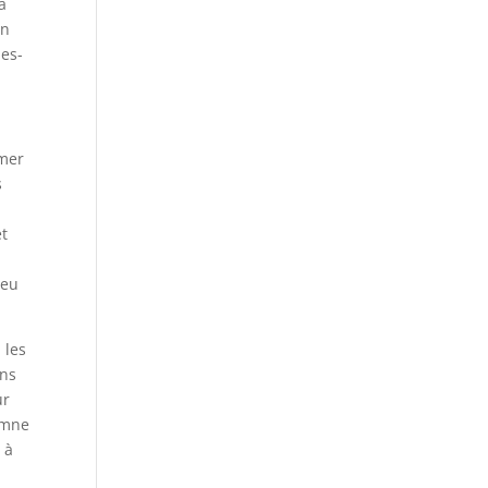
à
on
ues-
rmer
s
et
peu
 les
ans
ur
omne
 à