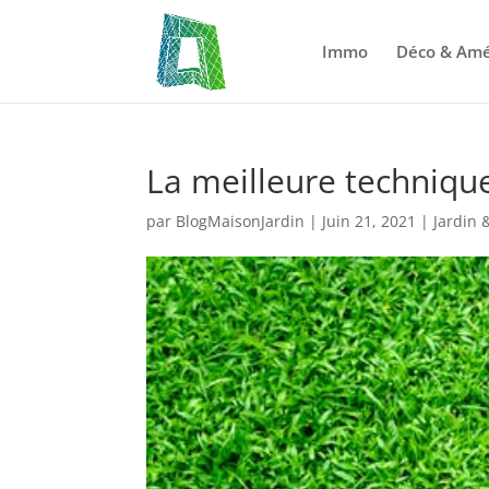
Immo
Déco & Am
La meilleure techniqu
par
BlogMaisonJardin
|
Juin 21, 2021
|
Jardin 