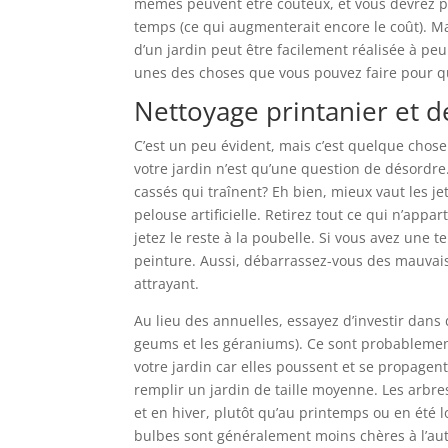
mêmes peuvent être coûteux, et vous devrez p
temps (ce qui augmenterait encore le coût). Ma
d’un jardin peut être facilement réalisée à peu
unes des choses que vous pouvez faire pour qu
Nettoyage printanier et
C’est un peu évident, mais c’est quelque chose
votre jardin n’est qu’une question de désordre.
cassés qui traînent? Eh bien, mieux vaut les jet
pelouse artificielle. Retirez tout ce qui n’appa
jetez le reste à la poubelle. Si vous avez un
peinture. Aussi, débarrassez-vous des mauvais
attrayant.
Au lieu des annuelles, essayez d’investir dans
geums et les géraniums). Ce sont probablement 
votre jardin car elles poussent et se propage
remplir un jardin de taille moyenne. Les arbr
et en hiver, plutôt qu’au printemps ou en été 
bulbes sont généralement moins chères à l’a