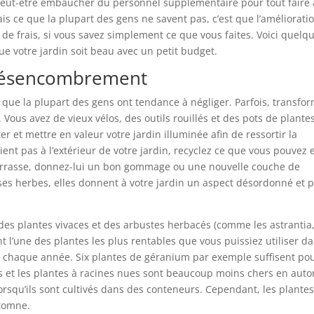
eut-être embaucher du personnel supplémentaire pour tout faire 
is ce que la plupart des gens ne savent pas, c’est que l’améliorati
 de frais, si vous savez simplement ce que vous faites. Voici quelq
e votre jardin soit beau avec un petit budget.
 désencombrement
 que la plupart des gens ont tendance à négliger. Parfois, transfo
 Vous avez de vieux vélos, des outils rouillés et des pots de plante
er et mettre en valeur votre jardin illuminée afin de ressortir la
rtient pas à l’extérieur de votre jardin, recyclez ce que vous pouvez 
e terrasse, donnez-lui un bon gommage ou une nouvelle couche de
es herbes, elles donnent à votre jardin un aspect désordonné et 
 des plantes vivaces et des arbustes herbacés (comme les astrantia,
l’une des plantes les plus rentables que vous puissiez utiliser d
nt chaque année. Six plantes de géranium par exemple suffisent po
es et les plantes à racines nues sont beaucoup moins chers en aut
lorsqu’ils sont cultivés dans des conteneurs. Cependant, les plantes
utomne.