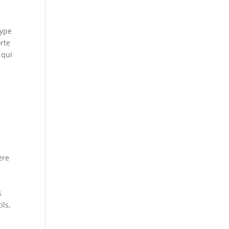
type
orte
qui
ère
s
ils,