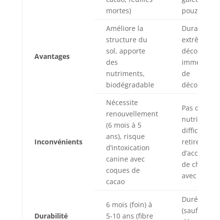
mortes)
pouzzolane
Améliore la
Durabilité
structure du
extrême, ef
sol, apporte
décoratif
Avantages
des
immédiat, 
nutriments,
de
biodégradable
décomposit
Nécessite
Pas d’appor
renouvellement
nutritif,
(6 mois à 5
difficile à
ans), risque
Inconvénients
retirer, ris
d’intoxication
d’accumula
canine avec
de chaleur
coques de
avec l’ardoi
cacao
Durée illim
6 mois (foin) à
(sauf
Durabilité
5-10 ans (fibre