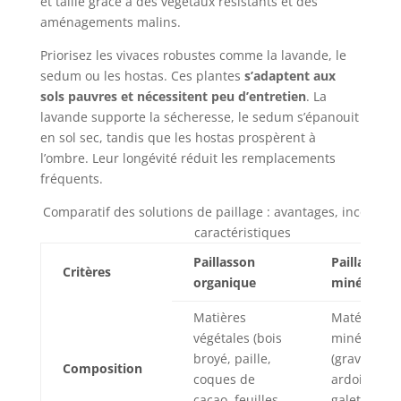
et taille grâce à des végétaux résistants et des
aménagements malins.
Priorisez les vivaces robustes comme la lavande, le
sedum ou les hostas. Ces plantes
s’adaptent aux
sols pauvres et nécessitent peu d’entretien
. La
lavande supporte la sécheresse, le sedum s’épanouit
en sol sec, tandis que les hostas prospèrent à
l’ombre. Leur longévité réduit les remplacements
fréquents.
Comparatif des solutions de paillage : avantages, inconvéni
caractéristiques
Paillasson
Paillasson
Critères
organique
minéral
Matières
Matériaux
végétales (bois
minéraux
broyé, paille,
(graviers,
Composition
coques de
ardoises,
cacao, feuilles
galets,