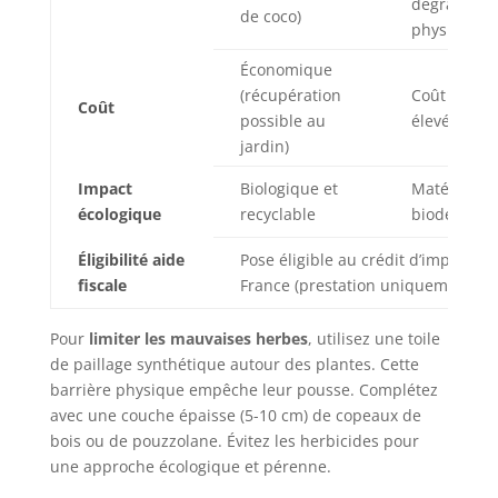
dégradatio
de coco)
physique)
Économique
(récupération
Coût plus
Coût
possible au
élevé à l’ac
jardin)
Impact
Biologique et
Matériau n
écologique
recyclable
biodégrada
Éligibilité aide
Pose éligible au crédit d’impôt 50
fiscale
France (prestation uniquement)
Pour
limiter les mauvaises herbes
, utilisez une toile
de paillage synthétique autour des plantes. Cette
barrière physique empêche leur pousse. Complétez
avec une couche épaisse (5-10 cm) de copeaux de
bois ou de pouzzolane. Évitez les herbicides pour
une approche écologique et pérenne.