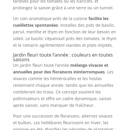
tardives pour les tomates ou les haricots, et
prolongez la saison grâce à une serre ou un tunnel.
Un coin aromatique près de la cuisine
facilite les
cueillettes spontanées
. Installez des pots de basilic,
persil, menthe et thym en fonction de leur besoin en
soleil. Le basilic s’épanouit près des tomates, le thym
et le romarin agrémentent viandes et plats mijotés.
Jardin fleuri toute l’année : couleurs en toutes
saisons
Un jardin fleuri toute l’année
mélange vivaces et
annuelles pour des floraisons ininterrompues
. Les
vivaces comme les hémérocalles et les hostas
reviennent chaque année, tandis que les annuelles
combleront les trous. Ce concept soutient les
pollinisateurs et offre un cadre dynamique, saison
après saison, sans manquer de fraîcheur.
Pour une succession de floraisons, alternez vivaces
et bulbes. Les hellébores fleurissent en hiver, les
pivoines en été. Planifiez les périodes de plantation :