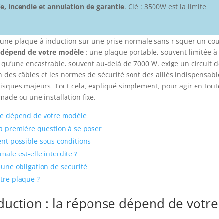
e, incendie et annulation de garantie
. Clé : 3500W est la limite
ne plaque à induction sur une prise normale sans risquer un cou
 dépend de votre modèle
: une plaque portable, souvent limitée à
 qu’une encastrable, souvent au-delà de 7000 W, exige un circuit 
 des câbles et les normes de sécurité sont des alliés indispensabl
 risques majeurs. Tout cela, expliqué simplement, pour agir en tout
ade ou une installation fixe.
nse dépend de votre modèle
la première question à se poser
nt possible sous conditions
ale est-elle interdite ?
, une obligation de sécurité
otre plaque ?
duction : la réponse dépend de votre