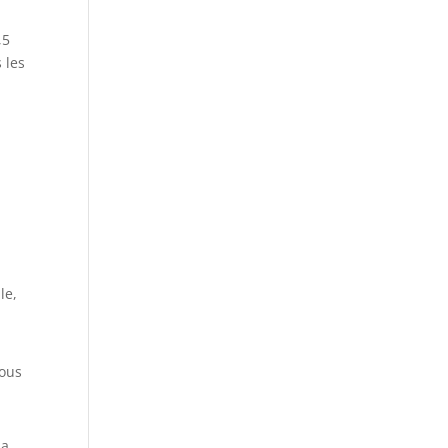
,5
 les
le,
sous
la