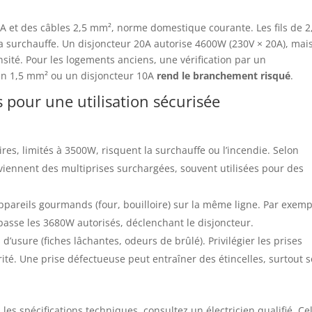
20A et des câbles 2,5 mm², norme domestique courante. Les fils de 2
la surchauffe. Un disjoncteur 20A autorise 4600W (230V × 20A), mais
sité. Pour les logements anciens, une vérification par un
en 1,5 mm² ou un disjoncteur 10A
rend le branchement risqué
.
 pour une utilisation sécurisée
res, limités à 3500W, risquent la surchauffe ou l’incendie. Selon
viennent des multiprises surchargées, souvent utilisées pour des
ppareils gourmands (four, bouilloire) sur la même ligne. Par exemp
asse les 3680W autorisés, déclenchant le disjoncteur.
 d’usure (fiches lâchantes, odeurs de brûlé). Privilégier les prises
ité. Une prise défectueuse peut entraîner des étincelles, surtout 
 les spécifications techniques, consultez un électricien qualifié. Ce