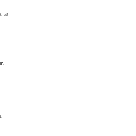
e. Sa
ur
.
e
.