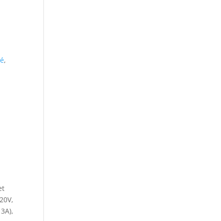
pé
,
.
et
20V,
3A),