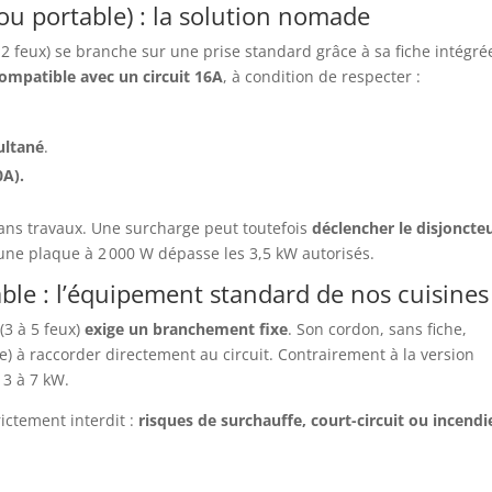
ou portable) : la solution nomade
2 feux) se branche sur une prise standard grâce à sa fiche intégré
ompatible avec un circuit 16A
, à condition de respecter :
ultané
.
0A).
 sans travaux. Une surcharge peut toutefois
déclencher le disjoncte
 une plaque à 2 000 W dépasse les 3,5 kW autorisés.
ble : l’équipement standard de nos cuisines
(3 à 5 feux)
exige un branchement fixe
. Son cordon, sans fiche,
e) à raccorder directement au circuit. Contrairement à la version
 3 à 7 kW.
ictement interdit :
risques de surchauffe, court-circuit ou incendi