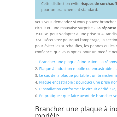
Cette distinction évite
risques de surchauff
pour un branchement standard.
Vous vous demandez si vous pouvez brancher u
circuit ou une mauvaise surprise ?
La réponse
3500 W, peut s’adapter à une prise 16A, tandis
32A. Découvrez pourquoi l’ampérage, la section
pour éviter les surchauffes, les pannes ou les
confiance, que vous optiez pour un modèle nom
Brancher une plaque à induction : la répo
Plaque à induction mobile ou encastrable : 
Le cas de la plaque portable : un brancheme
Plaque encastrable : pourquoi une prise norm
L’installation conforme : le circuit dédié 32a
En pratique : que faire avant de brancher v
Brancher une plaque à in
modèle