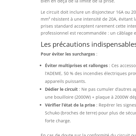
bien en deçà de la limite de la prise.
Le circuit doit inclure un disjoncteur 16A ou 
mm² résistent à une intensité de 20A, évitant 
prises standard acceptent rarement cette inten
professionnel est recommandée : un câblage 
Les précautions indispensables
Pour éviter les surcharges
:
Éviter multiprises et rallonges
: Ces accessoi
l’ADEME, 50 % des incendies électriques pro
appareils puissants.
Dédier le circuit
: Ne pas cumuler d’autres a
une bouilloire (2000W) + plaque à 2000W dép
Vérifier l’état de la prise
: Repérer les signes
Schuko (broches de terre) pour plus de sécur
forte charge.
En cas de doute sur la conformité du circuit ou