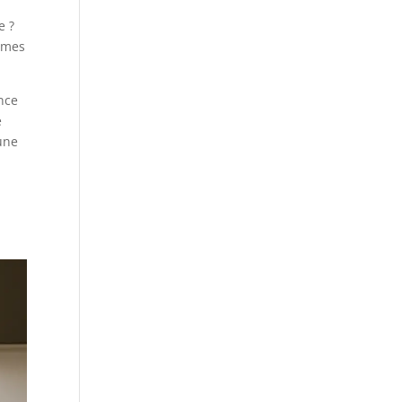
e ?
ormes
nce
e
 une