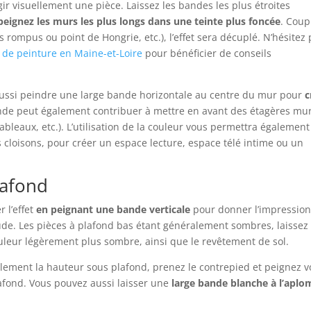
gir visuellement une pièce. Laissez les bandes les plus étroites
peignez les murs les plus longs dans une teinte plus foncée
. Coup
s rompus ou point de Hongrie, etc.), l’effet sera décuplé. N’hésitez
 de peinture en Maine-et-Loire
pour bénéficier de conseils
aussi peindre une large bande horizontale au centre du mur pour
c
 bande peut également contribuer à mettre en avant des étagères mu
ableaux, etc.). L’utilisation de la couleur vous permettra également
s cloisons, pour créer un espace lecture, espace télé intime ou un
lafond
r l’effet
en peignant une bande verticale
pour donner l’impressio
ude. Les pièces à plafond bas étant généralement sombres, laissez 
uleur légèrement plus sombre, ainsi que le revêtement de sol.
ellement la hauteur sous plafond, prenez le contrepied et peignez v
lafond. Vous pouvez aussi laisser une
large bande blanche à l’apl