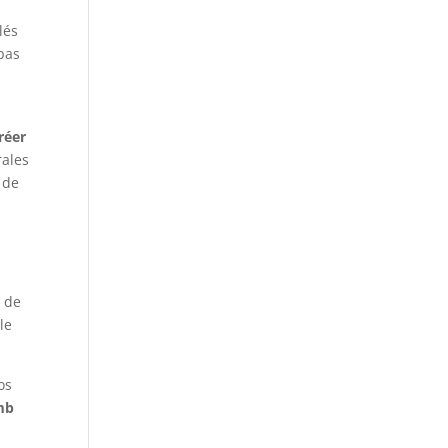
lés
 pas
réer
rales
 de
n de
le
os
omb