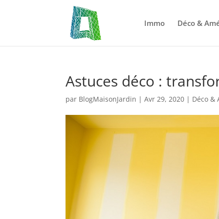
Immo
Déco & Am
Astuces déco : transfo
par
BlogMaisonJardin
|
Avr 29, 2020
|
Déco &