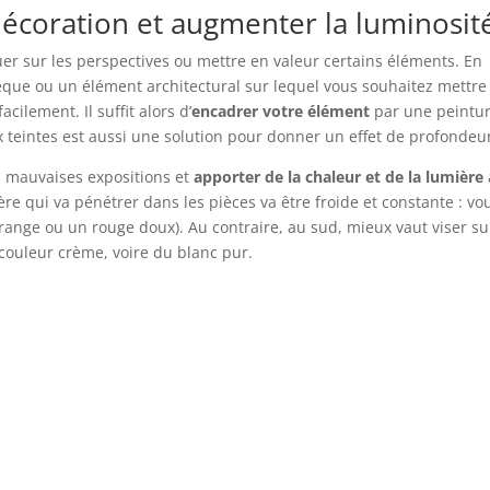
décoration et augmenter la luminosit
ouer sur les perspectives ou mettre en valeur certains éléments. En
hèque ou un élément architectural sur lequel vous souhaitez mettre
acilement. Il suffit alors d’
encadrer votre élément
par une peintu
ux teintes est aussi une solution pour donner un effet de profondeu
es mauvaises expositions et
apporter de la chaleur et de la lumière
ère qui va pénétrer dans les pièces va être froide et constante : vo
range ou un rouge doux). Au contraire, au sud, mieux vaut viser su
couleur crème, voire du blanc pur.