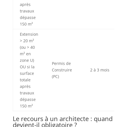
après
travaux
dépasse
150 m²
Extension
> 20 m²
(ou > 40
m² en
zone U)
Permis de
OU si la
Construire
2 à 3 mois
surface
(PC)
totale
après
travaux
dépasse
150 m²
Le recours à un architecte : quand
devient-il obligatoire ?