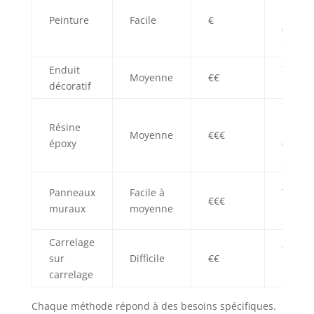
pièces
Peinture
Facile
€
(hors
douch
Enduit
Toutes
Moyenne
€€
décoratif
pièces
Pièces
Résine
humid
Moyenne
€€€
époxy
(douch
créden
Panneaux
Facile à
Toutes
€€€
muraux
moyenne
pièces
Carrelage
Toutes
sur
Difficile
€€
pièces
carrelage
Chaque méthode répond à des besoins spécifiques.