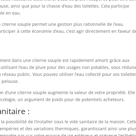
ouse, ainsi que pour la chasse d’eau des toilettes. Cela participe
le en eau.
 citerne souple permet une gestion plus rationnelle de l’eau,
rticiper à cette économie d’eau, c’est agir directement en faveur d
ement dans une citerne souple est rapidement amorti grâce aux
 utilisant l’eau de pluie pour des usages non potables, vous réduis
éseau public. Vous pouvez utiliser l’eau collecté pour vos toilette
e pelouse.
ion d’une citerne souple augmente la valeur de votre propriété. Elle
écologie, un argument de poids pour de potentiels acheteurs.
nitaire :
a possibilité de l’installer sous le vide sanitaire de la maison. Cett
ntempéries et des variations thermiques, garantissant ainsi une plu
n’empiète pas sur votre espace de vie extérieur et préserve l’esthét