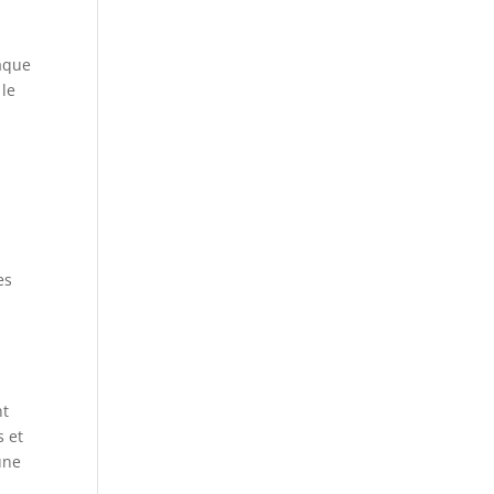
haque
 le
es
s
nt
s et
une