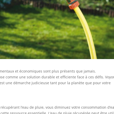
nementaux et économiques sont plus présents que jamais.
se comme une solution durable et efficiente face à ces défis. Voyo
 est une démarche judicieuse tant pour la planète que pour votre
récupérant l’eau de pluie, vous diminuez votre consommation d’e
 cette ressource essentielle. L’eau de pluie récupérée peut être uti