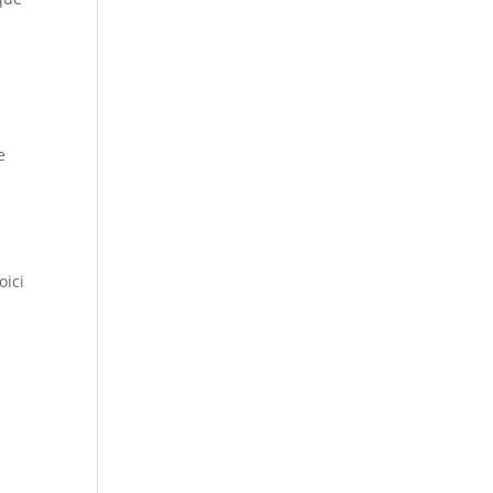
e
oici