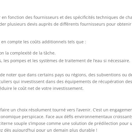
r en fonction des fournisseurs et des spécificités techniques de c
er plusieurs devis auprès de différents fournisseurs pour obtenir
en compte les coûts additionnels tels que :
lon la complexité de la tâche.
s, les pompes et les systèmes de traitement de l’eau si nécessaire.
 de noter que dans certains pays ou régions, des subventions ou d
iculiers qui investissent dans des équipements de récupération de
duire le coût net de votre investissement.
t faire un choix résolument tourné vers l’avenir. C’est un engageme
économique perspicace. Face aux défis environnementaux croissant
a citerne souple s’impose comme une solution de prédilection pour 
sez dès aujourd’hui pour un demain plus durable !