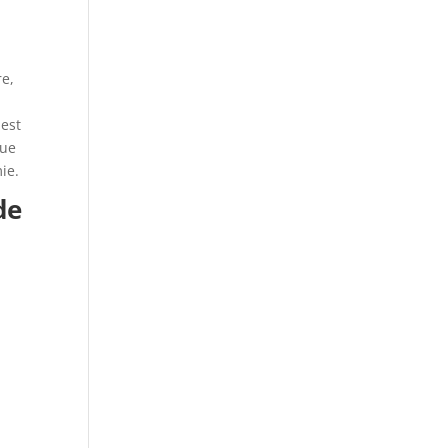
re,
 est
que
ie.
de