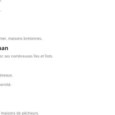
e.
.
 mer, maisons bretonnes.
han
ec ses nombreuses îles et îlots.
oiseaux.
ernité.
e, maisons de pêcheurs.