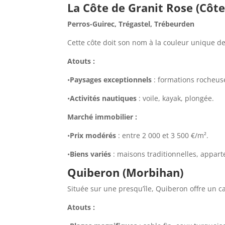
La Côte de Granit Rose (Côt
Perros-Guirec, Trégastel, Trébeurden
Cette côte doit son nom à la couleur unique de
Atouts :
•
Paysages exceptionnels
: formations rocheuse
•
Activités nautiques
: voile, kayak, plongée.
Marché immobilier :
•
Prix modérés
: entre 2 000 et 3 500 €/m².
•
Biens variés
: maisons traditionnelles, appar
Quiberon (Morbihan)
Située sur une presqu’île, Quiberon offre un c
Atouts :