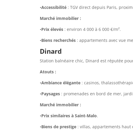
•
Accessibilité
: TGV direct depuis Paris, proxim
Marché immobilier :
•
Prix élevés
: environ 4 000 à 6 000 €/m².
•
Biens recherchés
: appartements avec vue mer
Dinard
Station balnéaire chic, Dinard est réputée pour
Atouts :
•
Ambiance élégante
: casinos, thalassothérapie
•
Paysages
: promenades en bord de mer, jardin
Marché immobilier :
•
Prix similaires à Saint-Malo
.
•
Biens de prestige
: villas, appartements hau