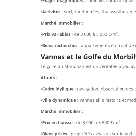
•
Plages magnifiques
: sable fin, eaux turquois
•
Activités
: surf, randonnées, thalassothérapie
Marché immobilier :
•
Prix variables
: de 3 000 à 5 000 €/m².
•
Biens recherchés
: appartements en front de
Vannes et le Golfe du Morbi
Le golfe du Morbihan est un véritable joyau av
Atouts :
•
Cadre idyllique
: navigation, observation des 
•
Ville dynamique
: Vannes allie histoire et mod
Marché immobilier :
•
Prix en hausse
: de 3 000 à 5 500 €/m².
•
Biens prisés
: propriétés avec vue sur le golf