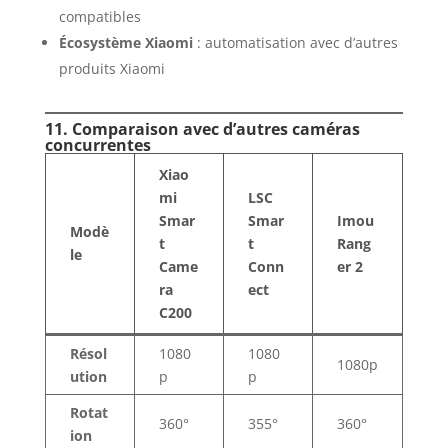
compatibles
Écosystème Xiaomi
: automatisation avec d’autres
produits Xiaomi
11. Comparaison avec d’autres caméras
concurrentes
Xiao
mi
LSC
Smar
Smar
Imou
Modè
t
t
Rang
le
Came
Conn
er 2
ra
ect
C200
Résol
1080
1080
1080p
ution
p
p
Rotat
360°
355°
360°
ion