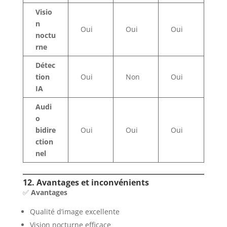
Visio
n
Oui
Oui
Oui
noctu
rne
Détec
tion
Oui
Non
Oui
IA
Audi
o
bidire
Oui
Oui
Oui
ction
nel
12. Avantages et inconvénients
✅
Avantages
Qualité d’image excellente
Vision nocturne efficace