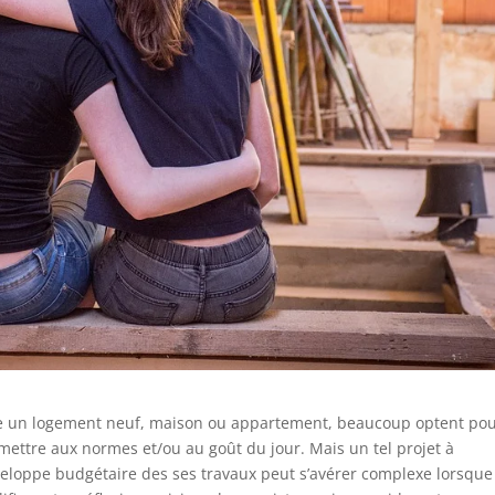
uire un logement neuf, maison ou appartement, beaucoup optent po
emettre aux normes et/ou au goût du jour. Mais un tel projet à
eloppe budgétaire des ses travaux peut s’avérer complexe lorsque 