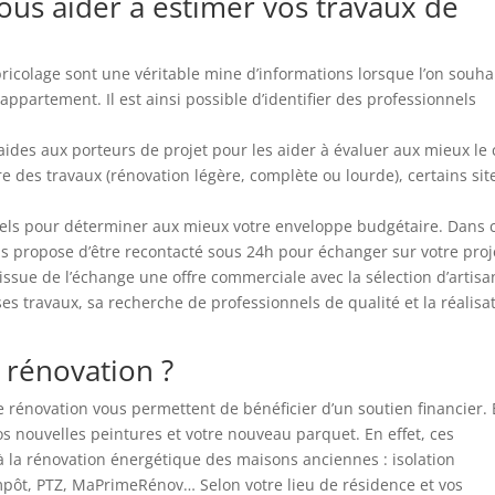
vous aider à estimer vos travaux de
bricolage sont une véritable mine d’informations lorsque l’on souha
ppartement. Il est ainsi possible d’identifier des professionnels
aides aux porteurs de projet pour les aider à évaluer aux mieux le 
re des travaux (rénovation légère, complète ou lourde), certains sit
nnels pour déterminer aux mieux votre enveloppe budgétaire. Dans 
s propose d’être recontacté sous 24h pour échanger sur votre proj
issue de l’échange une offre commerciale avec la sélection d’artisa
es travaux, sa recherche de professionnels de qualité et la réalisa
a rénovation ?
de rénovation vous permettent de bénéficier d’un soutien financier.
os nouvelles peintures et votre nouveau parquet. En effet, ces
 à la rénovation énergétique des maisons anciennes : isolation
mpôt, PTZ, MaPrimeRénov… Selon votre lieu de résidence et vos