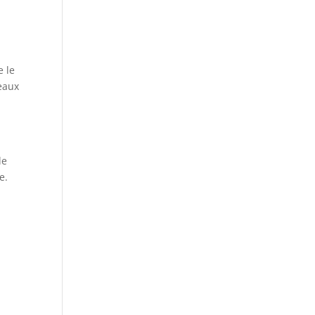
e le
seaux
de
e.