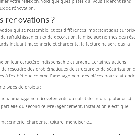
ifier votre réflexion, voici quelques pistes qui vous aideront sans
aux de rénovation.
os rénovations ?
ovation qui se ressemble, et ces différences impactent sans surpris
t de rafraîchissement et de décoration, la mise aux normes des ré
ourds incluant maçonnerie et charpente, la facture ne sera pas la
elon leur caractère indispensable et urgent. Certaines actions
nt de résoudre des problématiques de structure et de sécurisation 
 liées à l’esthétique comme l’aménagement des pièces pourra attendr
r 3 types de projets :
ration, aménagement (revêtements du sol et des murs, plafonds…)
 partielle du second œuvre (agencement, installation électrique,
(maçonnerie, charpente, toiture, menuiserie…).