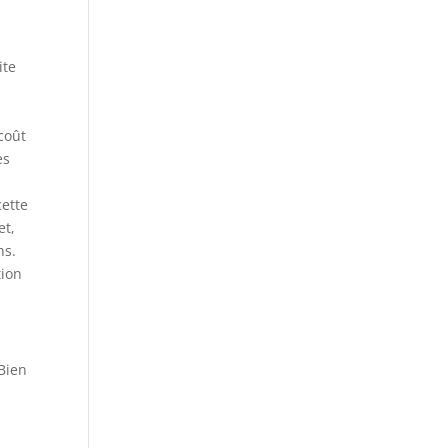
ite
coût
es
cette
et,
ns.
tion
 Bien