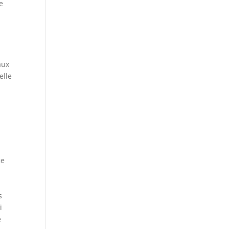
e
n
aux
elle
ce
s
i
e