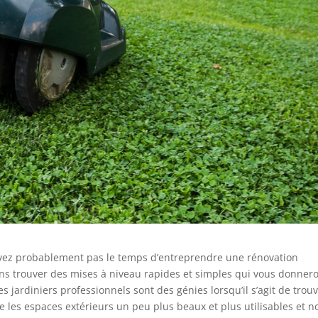
’avez probablement pas le temps d’entreprendre une rénovation
ons trouver des mises à niveau rapides et simples qui vous donner
s jardiniers professionnels sont des génies lorsqu’il s’agit de trou
 les espaces extérieurs un peu plus beaux et plus utilisables et n