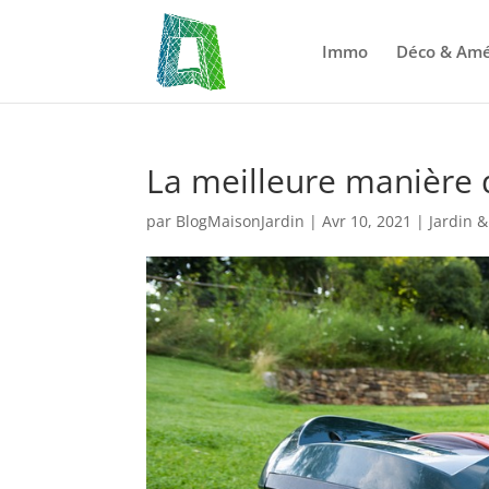
Immo
Déco & Am
La meilleure manière 
par
BlogMaisonJardin
|
Avr 10, 2021
|
Jardin &