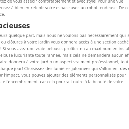
tez de vous asseoir confortablement et avec style! Pour une vue
nsez à bien entretenir votre espace avec un robot tondeuse. De ce
uce.
acieuses
urs quelque part, mais nous ne voulons pas nécessairement qu’il
 ou clôtures à votre jardin vous donnera accès à une section caché
is! Si vous avez une vraie pelouse, profitez-en au maximum en insta
louse luxuriante toute l’année, mais cela ne demandera aucun eff
olaire donnera à votre jardin un aspect vraiment professionnel, tout
chaque jour! Choisissez des lumières jalonnées qui s’allument dès
par l’impact. Vous pouvez ajouter des éléments personnalisés pour
uste l’encombrement, car cela pourrait nuire à la beauté de votre