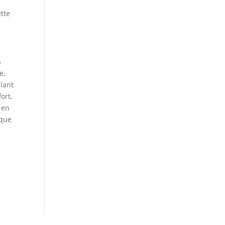
tte
s
e,
llant
ort,
 en
 que