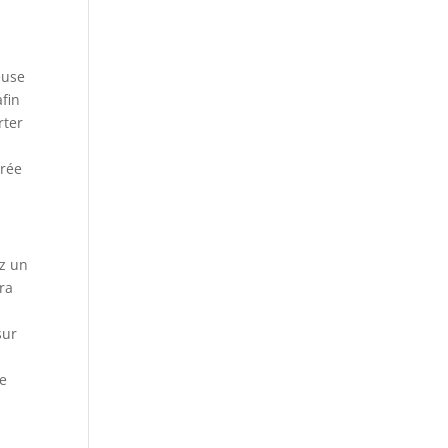
euse
afin
rter
trée
ez un
era
sur
ne