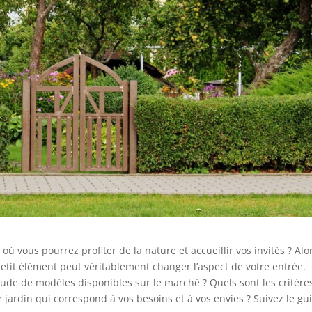
où vous pourrez profiter de la nature et accueillir vos invités ? Alo
petit élément peut véritablement changer l’aspect de votre entrée.
ude de modèles disponibles sur le marché ? Quels sont les critère
jardin qui correspond à vos besoins et à vos envies ? Suivez le gui