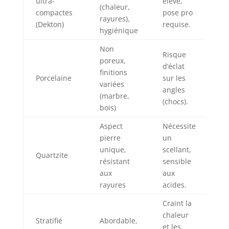
ultra-
élevé,
(chaleur,
compactes
pose pro
rayures),
(Dekton)
requise.
hygiénique
Non
Risque
poreux,
d’éclat
finitions
Porcelaine
sur les
variées
angles
(marbre,
(chocs).
bois)
Aspect
Nécessite
pierre
un
unique,
scellant,
Quartzite
résistant
sensible
aux
aux
rayures
acides.
Craint la
chaleur
Stratifié
Abordable,
et les