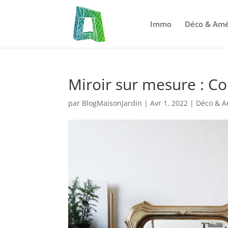
Immo
Déco & Am
Miroir sur mesure : C
par
BlogMaisonJardin
|
Avr 1, 2022
|
Déco & 