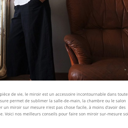
ièce de vie, le miroir est un accessoire incontournable dans toute
esure permet de sublimer la salle-de-main, la chambre ou le salon
 un miroir sur mesure n’est pas chose facile, à moins d’avoir des
e. Voici nos meilleurs conseils pour faire son miroir sur-mesure so