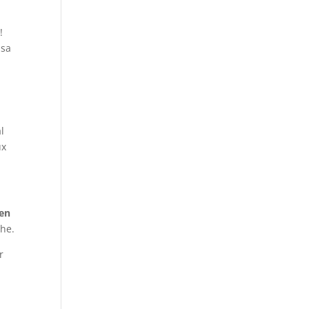
!
 sa
l
ux
 en
che.
r